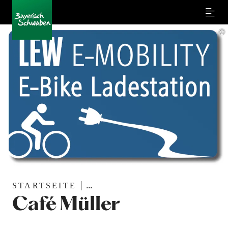
Menu
©
STARTSEITE
...
Café Müller