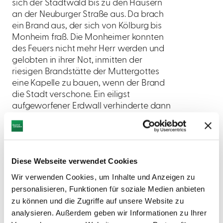
sich der Stadtwald bis zu den Häusern
an der Neuburger Straße aus. Da brach
ein Brand aus, der sich von Kölburg bis
Monheim fraß. Die Monheimer konnten
des Feuers nicht mehr Herr werden und
gelobten in ihrer Not, inmitten der
riesigen Brandstätte der Muttergottes
eine Kapelle zu bauen, wenn der Brand
die Stadt verschone. Ein eiligst
aufgeworfener Erdwall verhinderte dann
ein weiteres Vordringen des Feuers, und
der Brand wurde unter Kontrolle
gebracht."
Die Monheimer bauten die
Diese Webseite verwendet Cookies
versprochene Kapelle und noch heute
grüßt ihre Muttergotteskapelle vom
Wir verwenden Cookies, um Inhalte und Anzeigen zu
"Brand" herunter auf die Stadt an der
personalisieren, Funktionen für soziale Medien anbieten
Gailach.
zu können und die Zugriffe auf unsere Website zu
analysieren. Außerdem geben wir Informationen zu Ihrer