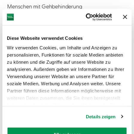
Menschen mit Gehbehinderung
(teilweise)
Rollstuhlfahrer (teilweise)
Am Haupteingang müssen mehrere
Stufen überwunden werden. Eine mobile
Diese Webseite verwendet Cookies
Rampe steht zur Verfügung. Bitte
Wir verwenden Cookies, um Inhalte und Anzeigen zu
sprechen Sie unsere Aufsicht an oder
personalisieren, Funktionen für soziale Medien anbieten
kündigen Sie Ihren Besuch vorher
zu können und die Zugriffe auf unsere Website zu
telefonisch an.
analysieren. Außerdem geben wir Informationen zu Ihrer
Führungen
Verwendung unserer Website an unsere Partner für
nach Vereinbarung
soziale Medien, Werbung und Analysen weiter. Unsere
Tel. +49 731 7040-42014
Partner führen diese Informationen möglicherweise mit
E-Mail: kreismuseen@landkreis-nu.de
weiteren Daten zusammen, die Sie ihnen bereitgestellt
haben oder die sie im Rahmen Ihrer Nutzung der Dienste
Anfahrt mit öffentlichen
gesammelt haben.
Verkehrsmitteln
Details zeigen