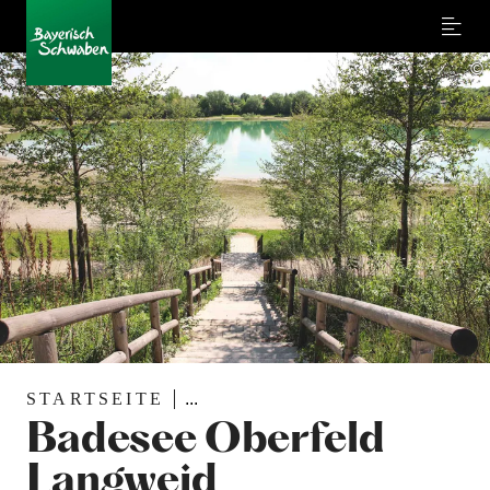
Menu
©
STARTSEITE
...
Badesee Oberfeld
Langweid