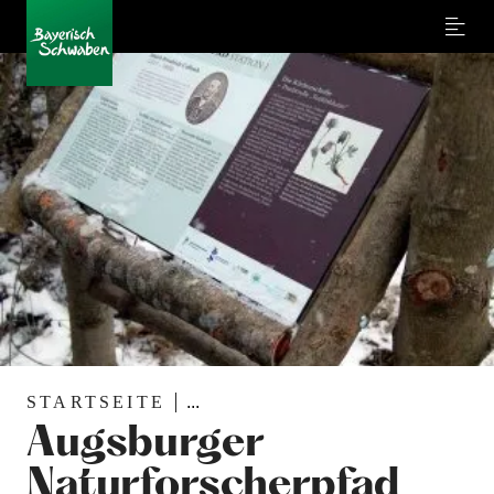
Menu
STARTSEITE
...
Augsburger
Naturforscherpfad