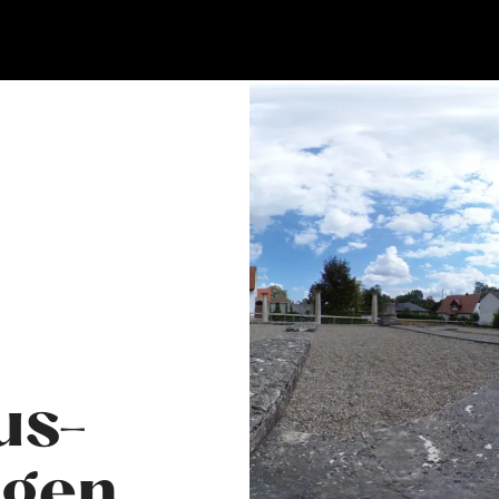
us-
ngen