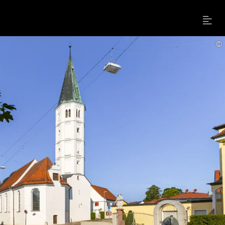
Menu
©