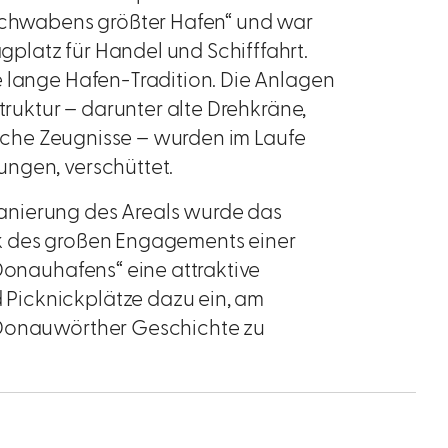
„Schwabens größter Hafen“ und war
latz für Handel und Schifffahrt.
e lange Hafen-Tradition. Die Anlagen
truktur – darunter alte Drehkräne,
rische Zeugnisse – wurden im Laufe
ngen, verschüttet.
anierung des Areals wurde das
k des großen Engagements einer
 Donauhafens“ eine attraktive
Picknickplätze dazu ein, am
 Donauwörther Geschichte zu