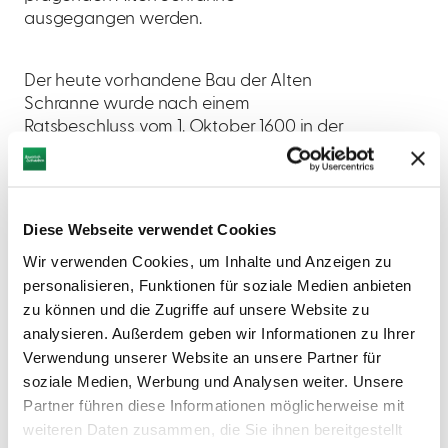
ausgegangen werden.
Der heute vorhandene Bau der Alten
Schranne wurde nach einem
Ratsbeschluss vom 1. Oktober 1600 in der
Zeit von 1601 bis 1602 erstellt. Der Plan zu
diesem Gebäude stammte von dem
damaligen Bürgermeister und
Kunstschreiner Johannes Pferinger,
Diese Webseite verwendet Cookies
ausgeführt wurde er von Wolfgang
Wir verwenden Cookies, um Inhalte und Anzeigen zu
Walberger. Der Kornhandel, dem das
personalisieren, Funktionen für soziale Medien anbieten
Gebäude gedient hatte, wurde im Jahr
zu können und die Zugriffe auf unsere Website zu
1937 eingestellt. Im Rahmen der 1996/97
analysieren. Außerdem geben wir Informationen zu Ihrer
durchgeführten Renovierung und
Verwendung unserer Website an unsere Partner für
Instandsetzung des Gebäudes für 7,5
Millionen DM wurden eine Markthalle
soziale Medien, Werbung und Analysen weiter. Unsere
und ein Restaurant sowie im 1. Stock ein
Partner führen diese Informationen möglicherweise mit
Veranstaltungsraum für Ausstellungen
weiteren Daten zusammen, die Sie ihnen bereitgestellt