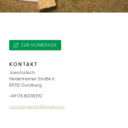
ZUR HOMEPAGE
KONTAKT
Joes Esstisch
Heidenheimer Straße 6
89312 Günzburg
+49 176 80138392
joes.biergarten@gmail.com