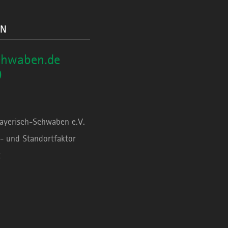
ON
chwaben.de
0
Bayerisch-Schwaben e.V.
- und Standortfaktor
t