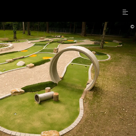
Menu
©