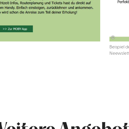
©
Beispiel 
Neewslet