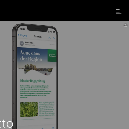
Menu
©
tto