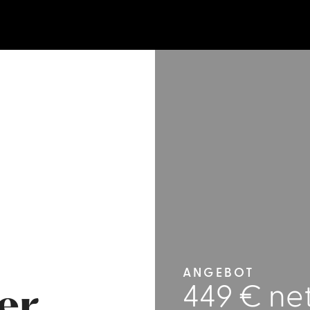
ANGEBOT
449 € ne
er