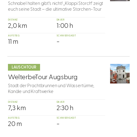
Schnabel halten gibt’s nicht! „Klappi Storch“ zeigt
euch seine Stadt – die ultimative Storchen-Tour
DISTANZ
DAUER
2,0 km
1:00 h
AUFSTIEG
SCHWIERIGKEIT
11 m
-
mehr
dazu
LAUSCHTOUR
9
WelterbeTour Augsburg
©
Stadt der Prachtbrunnen und Wassertürme,
Kanäle und Kraftwerke
DISTANZ
DAUER
7,3 km
2:30 h
AUFSTIEG
SCHWIERIGKEIT
20 m
-