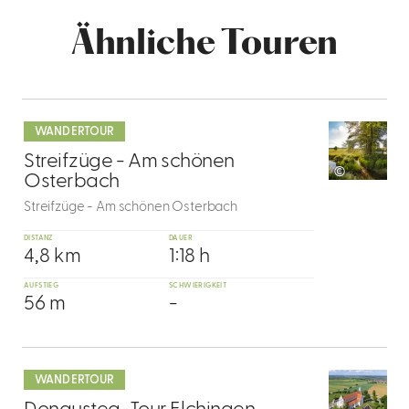
Ähnliche Touren
mehr
dazu
WANDERTOUR
1
Streifzüge - Am schönen
©
Osterbach
Streifzüge - Am schönen Osterbach
DISTANZ
DAUER
4,8 km
1:18 h
AUFSTIEG
SCHWIERIGKEIT
56 m
-
mehr
dazu
WANDERTOUR
2