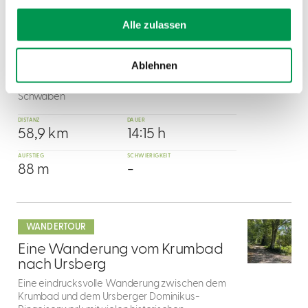
dazu
WANDERTOUR
Alle zulassen
4
DonAUwald-
©
Premiumwanderweg
Ablehnen
"Klimaneutrales Wandererlebnis von Anfang
an"- Erster Premiumwanderweg in Bayerisch-
Schwaben
DISTANZ
DAUER
58,9 km
14:15 h
AUFSTIEG
SCHWIERIGKEIT
88 m
-
mehr
dazu
WANDERTOUR
5
Eine Wanderung vom Krumbad
nach Ursberg
Eine eindrucksvolle Wanderung zwischen dem
Krumbad und dem Ursberger Dominikus-