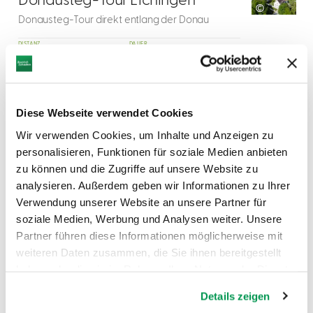
Donausteg-Tour Elchingen
©
Donausteg-Tour direkt entlang der Donau
DISTANZ
DAUER
3,1 km
0:46 h
SCHWIERIGKEIT
-
Diese Webseite verwendet Cookies
mehr
Wir verwenden Cookies, um Inhalte und Anzeigen zu
dazu
personalisieren, Funktionen für soziale Medien anbieten
WANDERTOUR
zu können und die Zugriffe auf unsere Website zu
3
Wiesental-Tour Elchingen
©
analysieren. Außerdem geben wir Informationen zu Ihrer
Wiesental-Tour rund um Elchingen
Verwendung unserer Website an unsere Partner für
soziale Medien, Werbung und Analysen weiter. Unsere
DISTANZ
DAUER
6,9 km
1:39 h
Partner führen diese Informationen möglicherweise mit
weiteren Daten zusammen, die Sie ihnen bereitgestellt
SCHWIERIGKEIT
-
haben oder die sie im Rahmen Ihrer Nutzung der Dienste
gesammelt haben.
Details zeigen
mehr