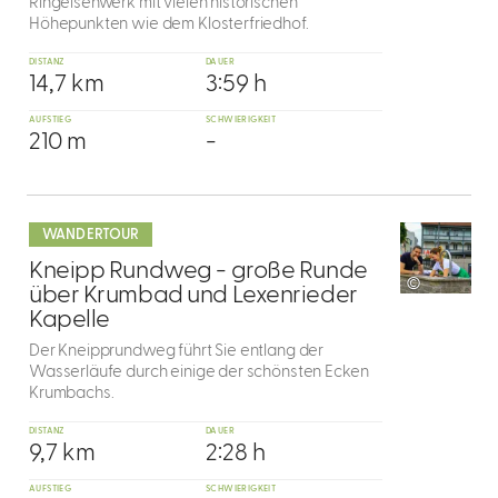
Ringeisenwerk mit vielen historischen
Höhepunkten wie dem Klosterfriedhof.
DISTANZ
DAUER
14,7 km
3:59 h
AUFSTIEG
SCHWIERIGKEIT
210 m
-
mehr
dazu
WANDERTOUR
6
Kneipp Rundweg - große Runde
©
über Krumbad und Lexenrieder
Kapelle
Der Kneipprundweg führt Sie entlang der
Wasserläufe durch einige der schönsten Ecken
Krumbachs.
DISTANZ
DAUER
9,7 km
2:28 h
AUFSTIEG
SCHWIERIGKEIT