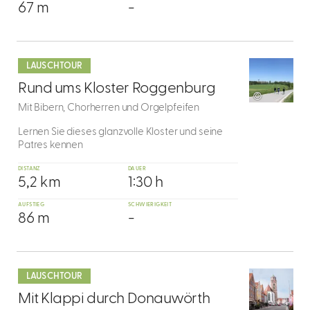
67 m
-
mehr
dazu
LAUSCHTOUR
7
Rund ums Kloster Roggenburg
©
Mit Bibern, Chorherren und Orgelpfeifen
Lernen Sie dieses glanzvolle Kloster und seine
Patres kennen
DISTANZ
DAUER
5,2 km
1:30 h
AUFSTIEG
SCHWIERIGKEIT
86 m
-
mehr
dazu
LAUSCHTOUR
8
Mit Klappi durch Donauwörth