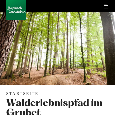
Menu
©
STARTSEITE
...
Walderlebnispfad im
Grubet