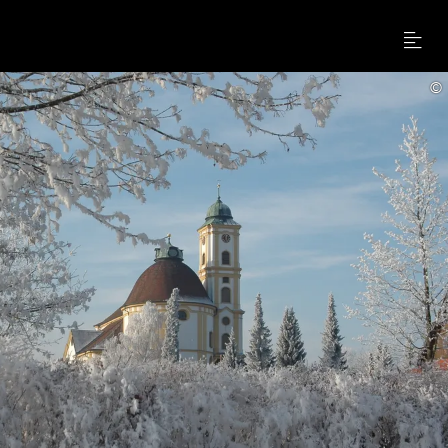
Menu
©