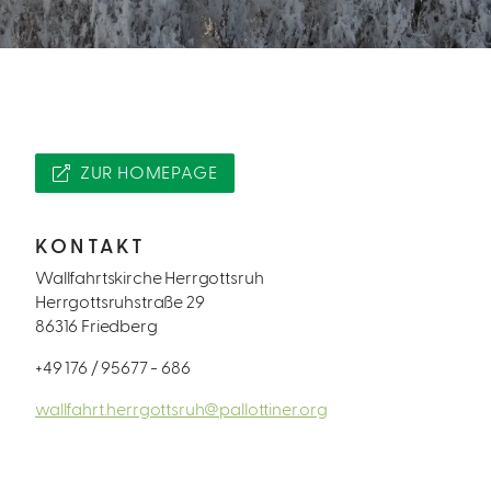
ZUR HOMEPAGE
KONTAKT
Wallfahrtskirche Herrgottsruh
Herrgottsruhstraße 29
86316 Friedberg
+49 176 / 95677 - 686
wallfahrt.herrgottsruh@pallottiner.org