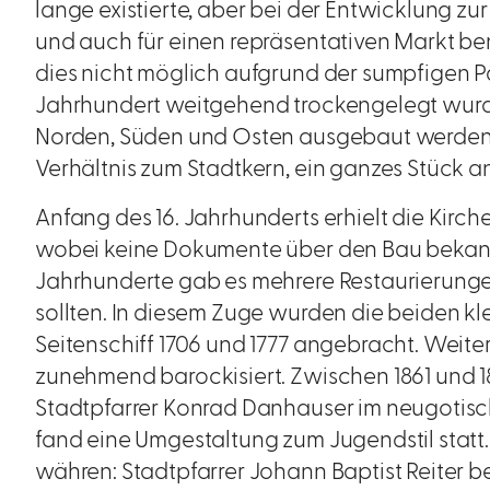
lange existierte, aber bei der Entwicklung zu
und auch für einen repräsentativen Markt b
dies nicht möglich aufgrund der sumpfigen Pa
Jahrhundert weitgehend trockengelegt wurd
Norden, Süden und Osten ausgebaut werden. D
Verhältnis zum Stadtkern, ein ganzes Stück a
Anfang des 16. Jahrhunderts erhielt die Kirche
wobei keine Dokumente über den Bau bekannt
Jahrhunderte gab es mehrere Restaurierunge
sollten. In diesem Zuge wurden die beiden k
Seitenschiff 1706 und 1777 angebracht. Weiter
zunehmend barockisiert. Zwischen 1861 und 
Stadtpfarrer Konrad Danhauser im neugotischen
fand eine Umgestaltung zum Jugendstil statt. D
währen: Stadtpfarrer Johann Baptist Reiter bef