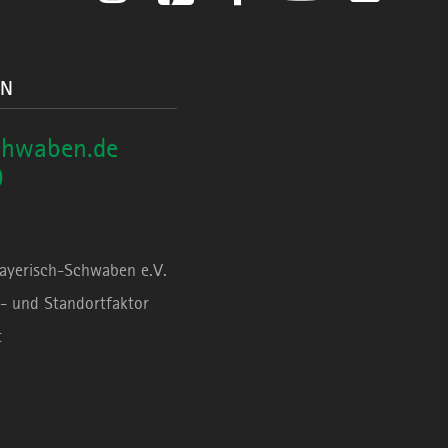
ON
chwaben.de
0
Bayerisch-Schwaben e.V.
- und Standortfaktor
t