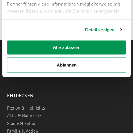
Partner führen diese Informationen möglicherweise mit
weiteren Daten zusammen, die Sie ihnen bereitgestellt
haben oder die sie im Rahmen Ihrer Nutzung der Dienste
gesammelt haben.
Details zeigen
Alle zulassen
Ablehnen
Instagram
Pinterest
Facebook
YouTube
Blo
ENTDECKEN
Region & Highlights
Aktiv & Naturziele
Städte & Kultur
Familie & Action