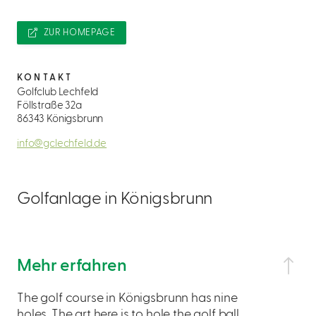
ZUR HOMEPAGE
KONTAKT
Golfclub Lechfeld
Föllstraße 32a
86343 Königsbrunn
info@gclechfeld.de
Golfanlage in Königsbrunn
Mehr erfahren
The golf course in Königsbrunn has nine
holes. The art here is to hole the golf ball