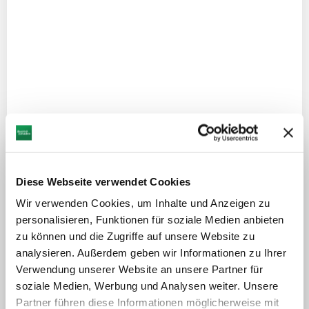
mehr
dazu
VÖHRINGEN
5
Landgasthaus zum Brückle |
Vöhringen
©
Landgasthaus
mehr dazu
mehr
dazu
ILLERTISSEN
6
Illertisser Bienenweg
Diese Webseite verwendet Cookies
©
Bienenweg in Illertissen
Wir verwenden Cookies, um Inhalte und Anzeigen zu
mehr dazu
personalisieren, Funktionen für soziale Medien anbieten
mehr
zu können und die Zugriffe auf unsere Website zu
dazu
WEISSENHORN
analysieren. Außerdem geben wir Informationen zu Ihrer
7
ANNO 1460 | Weißenhorn
Verwendung unserer Website an unsere Partner für
©
Erlebnisgastronomie in historischem Ambiente
soziale Medien, Werbung und Analysen weiter. Unsere
mehr dazu
Partner führen diese Informationen möglicherweise mit