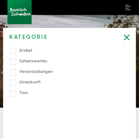
Menu
©
KATEGORIE
Artikel
Sehenswertes
Volltextsuche
Veranstaltungen
Unterkunft
Kategorie
Tour
FREITEXTSUCHE
Freitextsuche