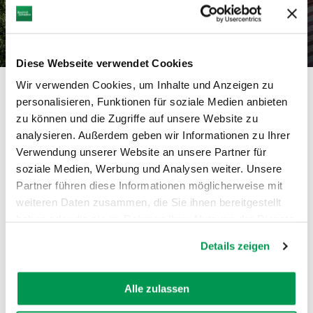
25 Städte, Märkte &
Gemeinden
Diese Webseite verwendet Cookies
Wir verwenden Cookies, um Inhalte und Anzeigen zu
personalisieren, Funktionen für soziale Medien anbieten
zu können und die Zugriffe auf unsere Website zu
AUF DER KARTE ZEIGEN
analysieren. Außerdem geben wir Informationen zu Ihrer
Verwendung unserer Website an unsere Partner für
soziale Medien, Werbung und Analysen weiter. Unsere
Partner führen diese Informationen möglicherweise mit
weiteren Daten zusammen, die Sie ihnen bereitgestellt
mehr
dazu
haben oder die sie im Rahmen Ihrer Nutzung der Dienste
Oettingen
gesammelt haben.
Das charmante Storchen-Städtchen im Norden
Details zeigen
©
des Geoparks Ries erwartet Dich mit tollen
Kultur- und Natur-Angeboten.
Alle zulassen
Krumbach