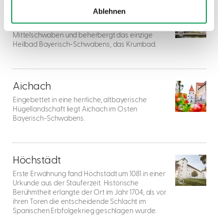
entdecken
Krumbach
Ablehnen
Das idyllische Städtchen an der Kammel liegt in
©
Mittelschwaben und beherbergt das einzige
Heilbad Bayerisch-Schwabens, das Krumbad.
Aichach
entdecken
Aichach
Eingebettet in eine herrliche, altbayerische
©
Hügellandschaft liegt Aichach im Osten
Bayerisch-Schwabens.
Höchstädt
entdecken
Höchstädt
Erste Erwähnung fand Höchstädt um 1081 in einer
©
Urkunde aus der Stauferzeit. Historische
Berühmtheit erlangte der Ort im Jahr 1704, als vor
ihren Toren die entscheidende Schlacht im
Spanischen Erbfolgekrieg geschlagen wurde.