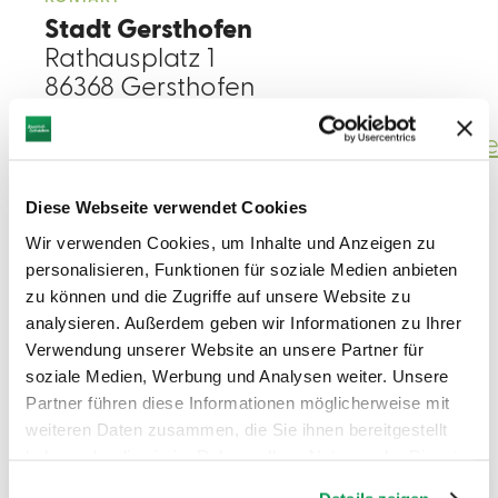
Stadt Gersthofen
Rathausplatz 1
86368 Gersthofen
Tel. 0821/2491 454
wirtschaftsfoerderung@gersthofen.d
Diese Webseite verwendet Cookies
Wir verwenden Cookies, um Inhalte und Anzeigen zu
personalisieren, Funktionen für soziale Medien anbieten
zu können und die Zugriffe auf unsere Website zu
analysieren. Außerdem geben wir Informationen zu Ihrer
GERSTHOFEN ENTDECKEN
Tipps
Verwendung unserer Website an unsere Partner für
soziale Medien, Werbung und Analysen weiter. Unsere
Partner führen diese Informationen möglicherweise mit
weiteren Daten zusammen, die Sie ihnen bereitgestellt
VORHERIGE TREFFER LADEN
haben oder die sie im Rahmen Ihrer Nutzung der Dienste
gesammelt haben.