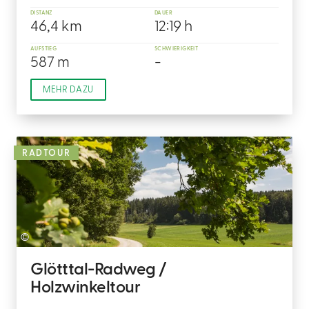
DISTANZ
DAUER
46,4 km
12:19 h
AUFSTIEG
SCHWIERIGKEIT
587 m
-
MEHR DAZU
RADTOUR
©
Glötttal-Radweg /
Holzwinkeltour