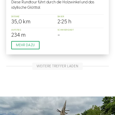
Diese Rundtour führt durch die Holzwinkel und das
idyllische Glötttal.
DISTANZ
DAUER
35,0 km
2:25 h
AUFSTIEG
SCHWIERIGKEIT
234 m
-
MEHR DAZU
WEITERE TREFFER LADEN
©