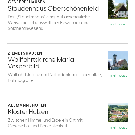
GESSERTSHAUSEN
4
Staudenhaus Oberschönenfeld
Das „Staudenhaus“ zeigt auf anschauliche
Weise die Lebenswelt der Bewohner eines
mehr dazu
Söldneranwesens.
mehr
dazu
ZIEMETSHAUSEN
5
Wallfahrtskirche Maria
Vesperbild
©
Wallfahrtskirche und Naturdenkmal Lindenallee;
mehr dazu
Fatimagrotte
mehr
dazu
ALLMANNSHOFEN
6
Kloster Holzen
©
Zwischen Himmel und Erde, ein Ort mit
Geschichte und Persönlichkeit.
mehr dazu