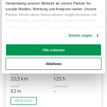
Verwendung unserer Website an unsere Partner für
soziale Medien, Werbung und Analysen weiter. Unsere
RADTOUR
Partner führen diese Informationen möglicherweise mit
weiteren Daten zusammen, die Sie ihnen bereitgestellt
haben oder die sie im Rahmen Ihrer Nutzung der Dienste
gesammelt haben.
Details zeigen
©
Alle zulassen
Witaquelle - Radrundweg
Auf dem Witaquellen-Radrundweg lernen Sie das
Ablehnen
Schmuttertal, seine Tiere und Pflanzen, kennen.
DISTANZ
DAUER
20,5 km
1:25 h
AUFSTIEG
SCHWIERIGKEIT
83 m
-
MEHR DAZU