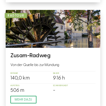
RADTOUR
©
Zusam-Radweg
Von der Quelle bis zur Mündung
DISTANZ
DAUER
140,0 km
9:16 h
AUFSTIEG
SCHWIERIGKEIT
506 m
-
MEHR DAZU