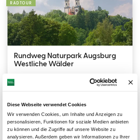
RADTOUR
Rundweg Naturpark Augsburg
Westliche Wälder
Nachdem es sich um eine Rundtour handelt ist der
Einstieg grundsätzlich überall möglich. Im Folgenden
beschreiben wir die Tour mit Ausgangs- und Endpunkt
in Donauwörth am...
Diese Webseite verwendet Cookies
DISTANZ
SCHWIERIGKEIT
37,0 km
-
Wir verwenden Cookies, um Inhalte und Anzeigen zu
personalisieren, Funktionen für soziale Medien anbieten
MEHR DAZU
zu können und die Zugriffe auf unsere Website zu
analysieren. Außerdem geben wir Informationen zu Ihrer