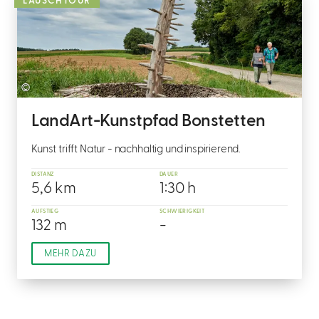
LAUSCHTOUR
©
LandArt-Kunstpfad Bonstetten
Kunst trifft Natur - nachhaltig und inspirierend.
DISTANZ
DAUER
5,6 km
1:30 h
AUFSTIEG
SCHWIERIGKEIT
132 m
-
MEHR DAZU