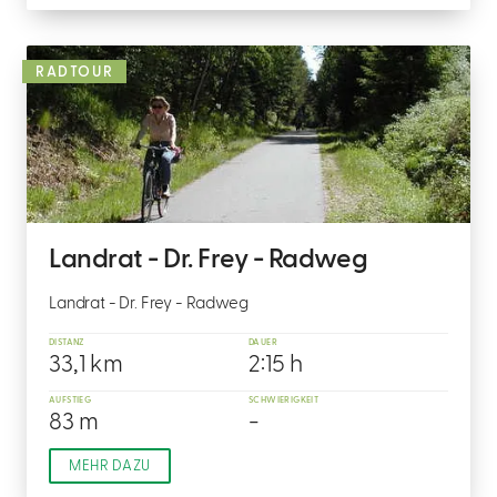
RADTOUR
Landrat - Dr. Frey - Radweg
Landrat - Dr. Frey - Radweg
DISTANZ
DAUER
33,1 km
2:15 h
AUFSTIEG
SCHWIERIGKEIT
83 m
-
MEHR DAZU