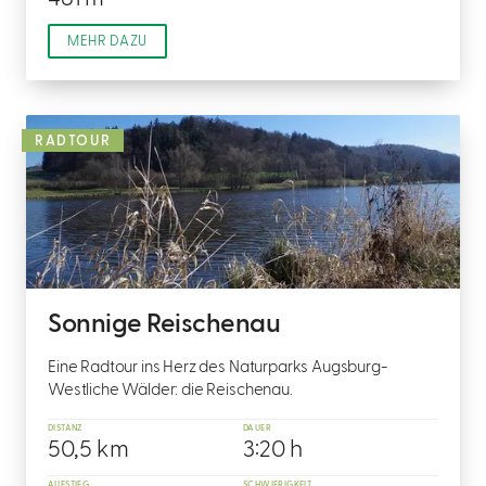
MEHR DAZU
RADTOUR
Sonnige Reischenau
Eine Radtour ins Herz des Naturparks Augsburg-
Westliche Wälder: die Reischenau.
DISTANZ
DAUER
50,5 km
3:20 h
AUFSTIEG
SCHWIERIGKEIT