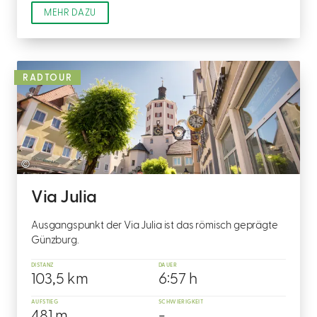
MEHR DAZU
RADTOUR
©
Via Julia
Ausgangspunkt der Via Julia ist das römisch geprägte
Günzburg.
DISTANZ
DAUER
103,5 km
6:57 h
AUFSTIEG
SCHWIERIGKEIT
481 m
-