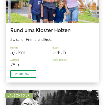
©
Rund ums Kloster Holzen
Zwischen Himmel und Erde.
DISTANZ
DAUER
5,0 km
0:40 h
AUFSTIEG
SCHWIERIGKEIT
78 m
-
MEHR DAZU
LAUSCHTOUR