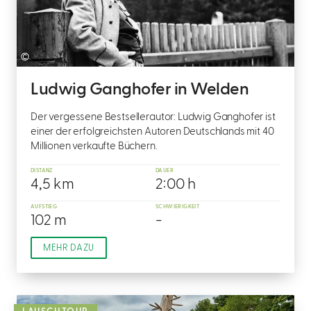
©
Ludwig Ganghofer in Welden
Der vergessene Bestsellerautor: Ludwig Ganghofer ist
einer der erfolgreichsten Autoren Deutschlands mit 40
Millionen verkaufte Büchern.
DISTANZ
DAUER
4,5 km
2:00 h
AUFSTIEG
SCHWIERIGKEIT
102 m
-
MEHR DAZU