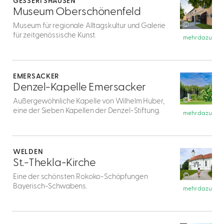
GESSERTSHAUSEN
1
Museum Oberschönenfeld
©
Museum für regionale Alltagskultur und Galerie
für zeitgenössische Kunst.
mehr dazu
mehr
dazu
EMERSACKER
2
Denzel-Kapelle Emersacker
©
Außergewöhnliche Kapelle von Wilhelm Huber,
eine der Sieben Kapellen der Denzel-Stiftung.
mehr dazu
mehr
dazu
WELDEN
3
St.-Thekla-Kirche
©
Eine der schönsten Rokoko-Schöpfungen
Bayerisch-Schwabens.
mehr dazu
mehr
dazu