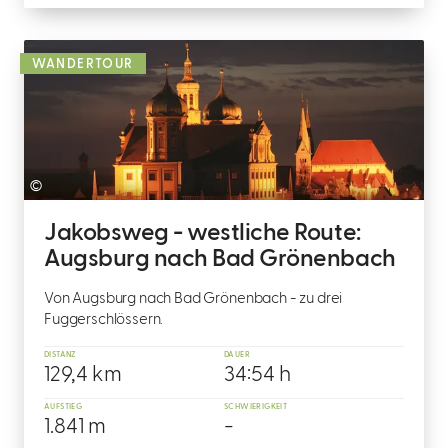
WANDERTOUR
©
Jakobsweg - westliche Route:
Augsburg nach Bad Grönenbach
Von Augsburg nach Bad Grönenbach - zu drei
Fuggerschlössern.
DISTANZ
DAUER
129,4 km
34:54 h
AUFSTIEG
SCHWIERIGKEIT
1.841 m
-