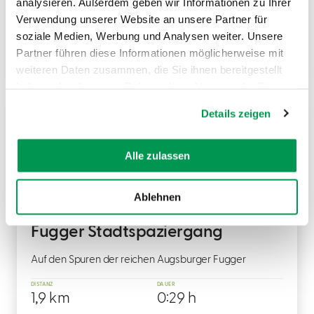
analysieren. Außerdem geben wir Informationen zu Ihrer
Die St. Anna Kirche liegt mitten im Herzen Augsburgs.
Verwendung unserer Website an unsere Partner für
soziale Medien, Werbung und Analysen weiter. Unsere
MEHR DAZU
Partner führen diese Informationen möglicherweise mit
weiteren Daten zusammen, die Sie ihnen bereitgestellt
haben oder die sie im Rahmen Ihrer Nutzung der Dienste
gesammelt haben.
Details zeigen
WANDERTOUR
Alle zulassen
Ablehnen
©
Fugger Stadtspaziergang
Auf den Spuren der reichen Augsburger Fugger
DISTANZ
DAUER
1,9 km
0:29 h