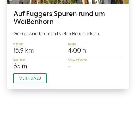
©
Auf Fuggers Spuren rund um
Weißenhorn
Genusswanderung mit vielen Höhepunkten
DISTANZ
DAUER
15,9 km
4:00 h
AUFSTIEG
SCHWIERIGKEIT
65 m
-
MEHR DAZU