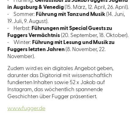
• Frühling:
Genusstour zu Jakob Fuggers Jugend
in Augsburg & Venedig
(15. März, 12. April, 26. April).
• Sommer:
Führung mit Tanz und Musik
(14. Juni,
19. Juli, 9. August).
• Herbst:
Führungen mit Special Guests zu
Fuggers Vermächtnis
(20. September, 18. Oktober).
• Winter:
Führung mit Lesung und Musik zu
Fuggers letzten Jahren
(8. November, 22.
November).
Zudem wird es ein digitales Angebot geben,
darunter das Digitorial mit wissenschaftlich
fundierten Inhalten sowie 52 x Jakob auf
Instagram, das wöchentlich spannende
Geschichten über Fugger präsentiert.
www.fugger.de