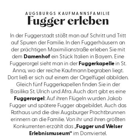
AUGSBURGS KAUFMANNSFAMILIE
Fugger erleben
In der Fuggerstadt stößt man auf Schritt und Tritt
auf Spuren der Familie. In den Fuggerhäusern an
der prächtigen Maximilianstraße erleben Sie mit
dem
Damenhof
ein Stück Italien in Bayern. Eine
Fuggerorgel sieht man in der
Fuggerkapelle
in St.
Anna, wo der reiche Kaufmann begraben liegt.
Dort ließ er sich auf einem der Orgelfügel abbilden.
Gleich fünf Fuggerkapellen finden Sie in der
Basilika St. Ulrich und Afra. Auch dort gibt es eine
Fuggerorgel
: Auf ihren Flügeln wurden Jakob
Fugger und spätere Fugger abgebildet. Auch das
Rathaus und die drei Augsburger Prachtbrunnen
erinnern an die Familie. Von ihr und ihren größten
Konkurrenten erzählt das „
Fugger und Welser
Erlebnismuseum“
im Domviertel.