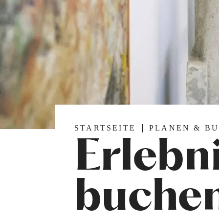
STARTSEITE
PLANEN & B
Erlebn
buche