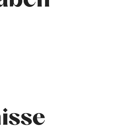
aben
nisse