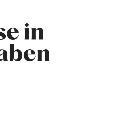
e in
aben