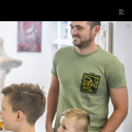
Menu
©