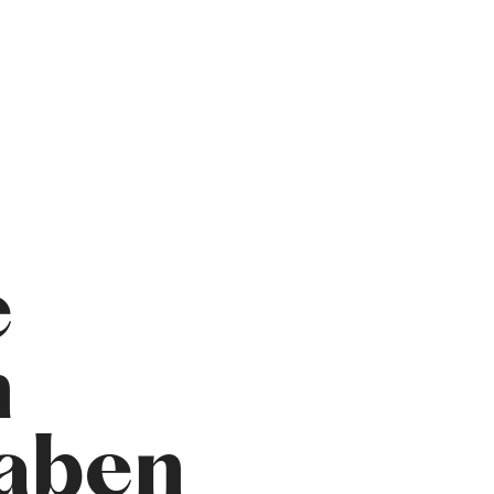
e
n
aben